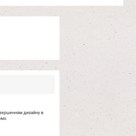
авершенням дизайну в
емо.