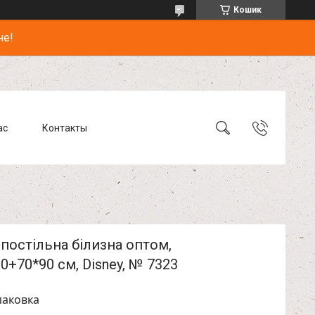
Кошик
не!
ас
Контакты
постільна білизна оптом,
0+70*90 см, Disney, № 7323
паковка