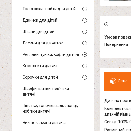
Толстовки і пайти для дітей
Джинси для дітей
Штани для дітей
Лосини для дівчаток
повернення 
Реглани, туніки, кофти дитячі
Комплекти дитячі
Сорочки для дітей
Опис
Шарфи, шапки, пов'язки
дитячі
Дитяча постіл
Пінетки, тапочки, шльопанці,
Комплект скл
чобітки дитячі
дитячій кімн
Склад: 100% 
Нижня білизна дитяча
Розмірний: пі