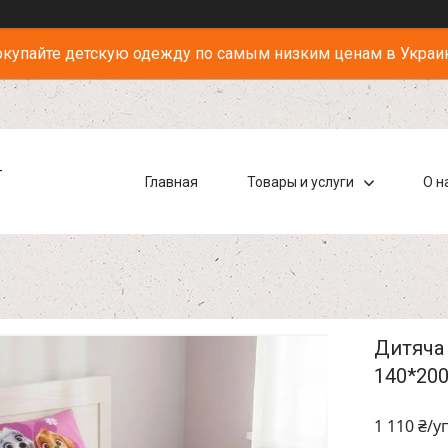
купайте детскую одежду по самым низким ценам в Украи
-
Главная
Товары и услуги
О н
Дитяча 
140*200
1 110 ₴/у