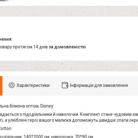
товару протягом 14 днів
за домовленістю
Характеристики
Інформація для замовлення
ьна білизна оптом, Disney
адається з підодіяльники й наволочки. Комплект стане чудовим з
аті, а улюблені герої вашого малюка допоможуть швидше спати окр
Cotton
додіяльник: 140*2000 см, наволочка: 70*90 см