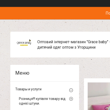
По
Оптовий інтернет-магазин "Grace baby" 
дитячий одяг оптом з Угорщини
Товары и услуги
Розниця!!! купівля товару від
однієї штуки.