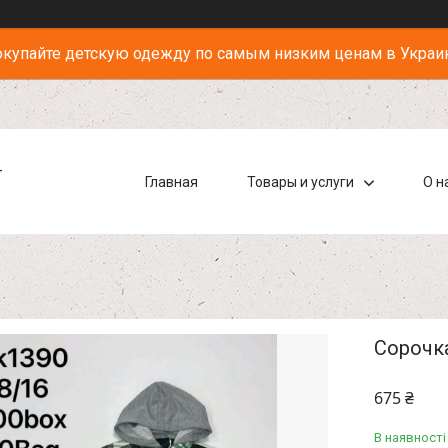
купайте детскую одежду по самым низким ценам в Украи
-
Главная
Товары и услуги
О н
Сорочка
675 ₴
В наявності