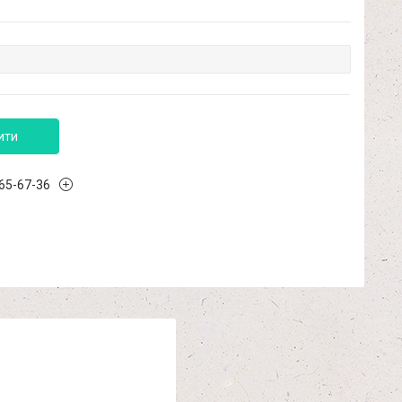
ити
965-67-36