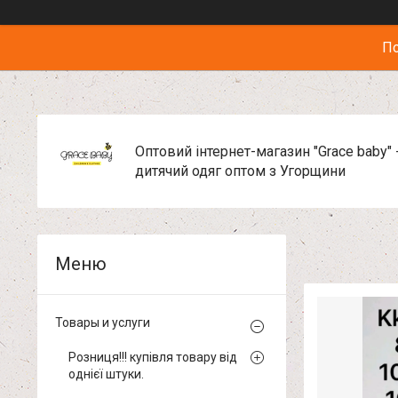
По
Оптовий інтернет-магазин "Grace baby" 
дитячий одяг оптом з Угорщини
Товары и услуги
Розниця!!! купівля товару від
однієї штуки.