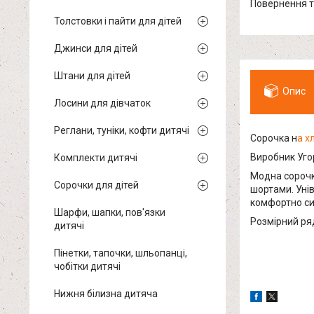
повернення 
Толстовки і пайти для дітей
Джинси для дітей
Штани для дітей
Опис
Лосини для дівчаток
Реглани, туніки, кофти дитячі
Сорочка н
а х
Виробник Уго
Комплекти дитячі
Модна сорочк
Сорочки для дітей
шортами. Унів
комфортно си
Шарфи, шапки, пов'язки
Розмірний ряд:
дитячі
Пінетки, тапочки, шльопанці,
чобітки дитячі
Нижня білизна дитяча