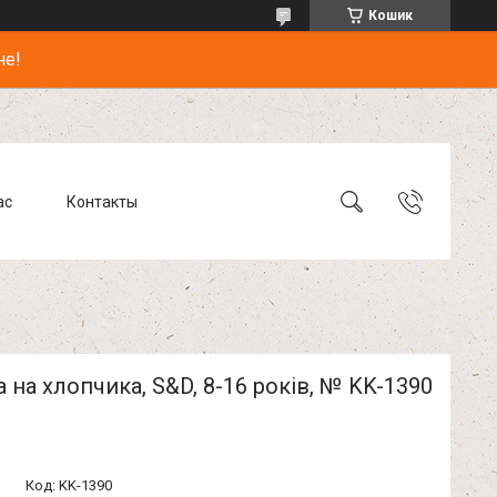
Кошик
не!
ас
Контакты
 на хлопчика, S&D, 8-16 років, № KK-1390
Код:
KK-1390