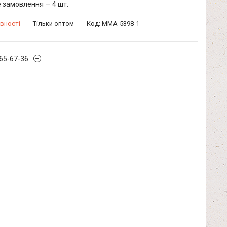
 замовлення — 4 шт.
вності
Тільки оптом
Код:
MMA-5398-1
965-67-36