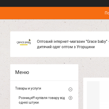
По
Оптовий інтернет-магазин "Grace baby" 
дитячий одяг оптом з Угорщини
Товары и услуги
Розниця!!! купівля товару від
однієї штуки.