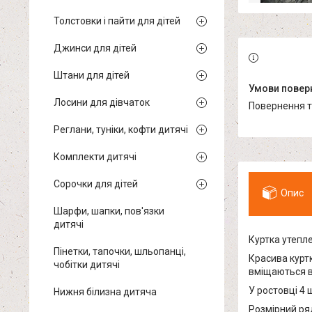
Толстовки і пайти для дітей
Джинси для дітей
Штани для дітей
Лосини для дівчаток
повернення 
Реглани, туніки, кофти дитячі
Комплекти дитячі
Сорочки для дітей
Опис
Шарфи, шапки, пов'язки
дитячі
Куртка утепле
Пінетки, тапочки, шльопанці,
Красива куртк
чобітки дитячі
вміщаються в
У ростовці 4 
Нижня білизна дитяча
Розмірний ряд: