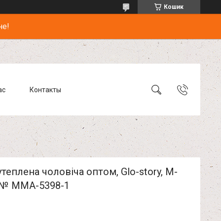
Кошик
не!
ас
Контакты
утеплена чоловіча оптом, Glo-story, M-
, № MMA-5398-1