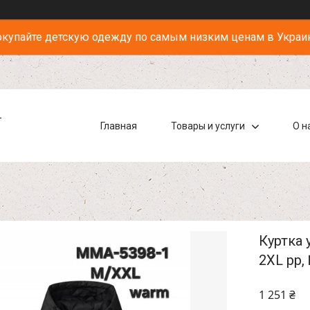
купайте детскую одежду по самым низким ценам в Украи
-
Главная
Товары и услуги
О н
Куртка 
2XL рр
1 251 ₴