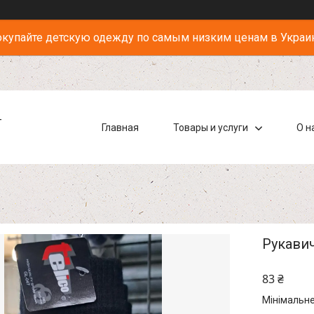
купайте детскую одежду по самым низким ценам в Украи
-
Главная
Товары и услуги
О н
Рукавич
83 ₴
Мінімальне