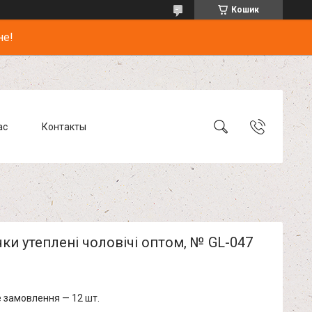
Кошик
не!
ас
Контакты
ки утеплені чоловічі оптом, № GL-047
 замовлення — 12 шт.