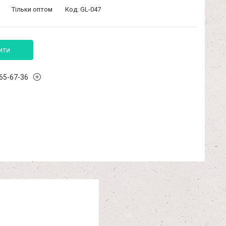
Тільки оптом
Код:
GL-047
ити
965-67-36