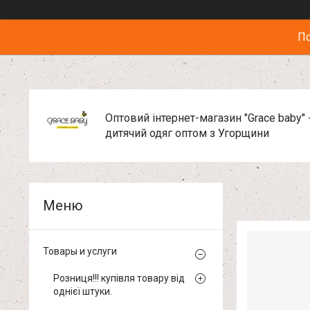
По
Оптовий інтернет-магазин "Grace baby" 
дитячий одяг оптом з Угорщини
Товары и услуги
Розниця!!! купівля товару від
однієї штуки.