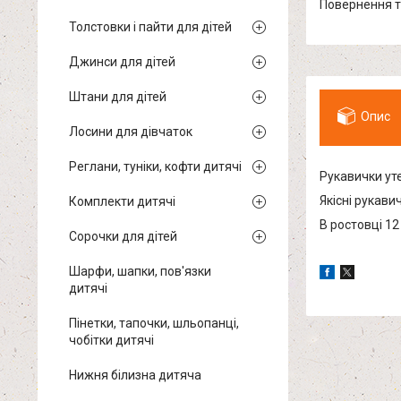
повернення 
Толстовки і пайти для дітей
Джинси для дітей
Штани для дітей
Опис
Лосини для дівчаток
Реглани, туніки, кофти дитячі
Рукавички уте
Якісні рукавич
Комплекти дитячі
В ростовці 12
Сорочки для дітей
Шарфи, шапки, пов'язки
дитячі
Пінетки, тапочки, шльопанці,
чобітки дитячі
Нижня білизна дитяча