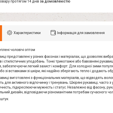
товару протягом 14 днів
за домовленістю
Характеристики
Інформація для замовлення
плені чоловічі оптом
виці представлені у різних фасонах і матеріалах, що дозволяє вибр
 і стилістичних уподобань. Тонкі трикотажні або бавовняні рукавиц
и, забезпечуючи легкий захист і комфорт. Для холодної зими популя
або зі вставками зі шкіри, які надійно зберігають тепло і додають об
авиці виготовлені з функціональних матеріалів, що відводять воло
ять для активного відпочинку і тренувань. Шкіряні рукавиці, часто
ичність, підкреслюючи мужність і статус. Незалежно від фасону, р
альний дизайн, відповідаючи різноманітним потребам сучасного чол
 штук