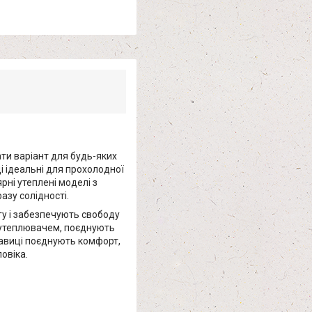
ати варіант для будь-яких
і ідеальні для прохолодної
рні утеплені моделі з
разу солідності.
гу і забезпечують свободу
 з утеплювачем, поєднують
укавиці поєднують комфорт,
овіка.