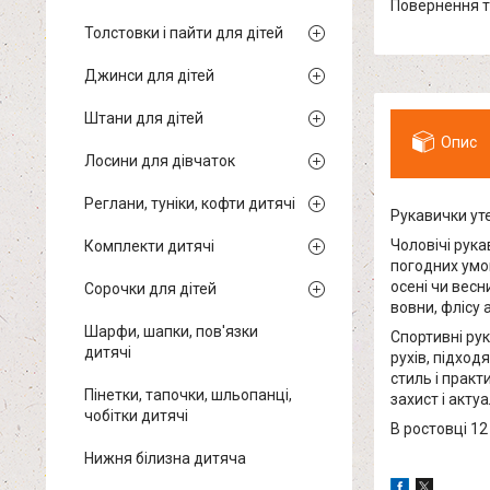
повернення 
Толстовки і пайти для дітей
Джинси для дітей
Штани для дітей
Опис
Лосини для дівчаток
Реглани, туніки, кофти дитячі
Рукавички уте
Чоловічі рука
Комплекти дитячі
погодних умов
осені чи весн
Сорочки для дітей
вовни, флісу 
Шарфи, шапки, пов'язки
Спортивні рук
дитячі
рухів, підход
стиль і практ
Пінетки, тапочки, шльопанці,
захист і акту
чобітки дитячі
В ростовці 12
Нижня білизна дитяча