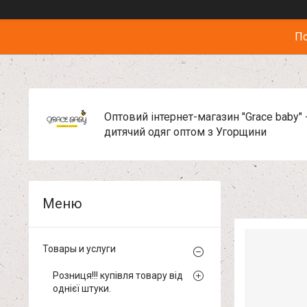
По
Оптовий інтернет-магазин "Grace baby" 
дитячий одяг оптом з Угорщини
Товары и услуги
Розниця!!! купівля товару від
однієї штуки.