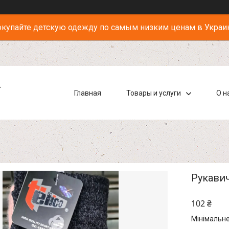
купайте детскую одежду по самым низким ценам в Украи
-
Главная
Товары и услуги
О н
Рукавич
102 ₴
Мінімальне