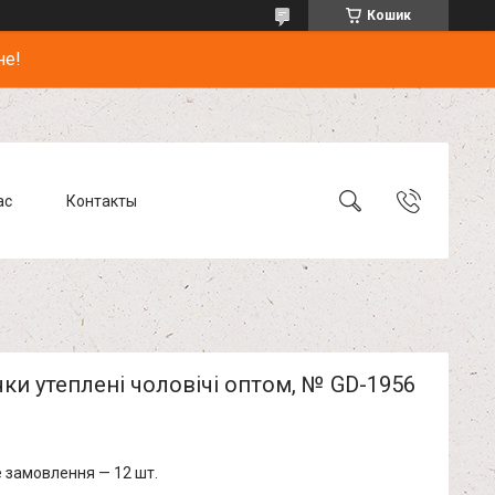
Кошик
не!
ас
Контакты
ки утеплені чоловічі оптом, № GD-1956
 замовлення — 12 шт.