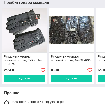
Подібні товари компанії
Рукавички утеплені
Рукавички утеплені
Рука
чоловічі оптом, Telico, №
чоловічі оптом, № GL-060
опто
GL-075
259
83
65
₴
₴
Купити
Купити
Про нас
90% позитивних з 41 відгука за рік