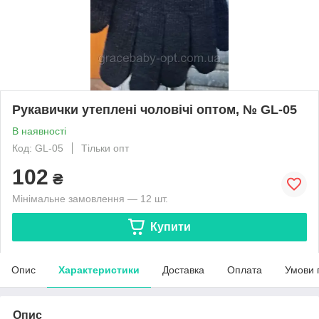
Рукавички утеплені чоловічі оптом, № GL-05
В наявності
Код: GL-05
Тільки опт
102
₴
Мінімальне замовлення — 12 шт.
Купити
Опис
Характеристики
Доставка
Оплата
Умови 
Опис