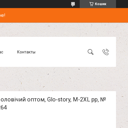
Кошик
не!
ас
Контакты
оловічий оптом, Glo-story, M-2XL рр, №
64