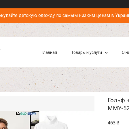
купайте детскую одежду по самым низким ценам в Украи
-
Главная
Товары и услуги
О н
Гольф ч
MMY-52
463 ₴