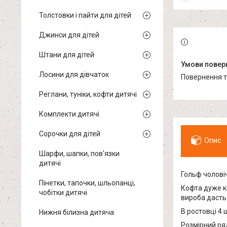
Толстовки і пайти для дітей
Джинси для дітей
Штани для дітей
Лосини для дівчаток
повернення 
Реглани, туніки, кофти дитячі
Комплекти дитячі
Сорочки для дітей
Опис
Шарфи, шапки, пов'язки
дитячі
Гольф чоловіч
Пінетки, тапочки, шльопанці,
Кофта дуже ко
чобітки дитячі
вироба дасть
В ростовці 4 
Нижня білизна дитяча
Розмірний ряд