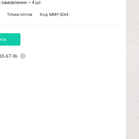
 замовлення — 4 шт.
Тільки оптом
Код:
MMY-5264
ити
965-67-36