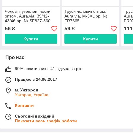
Чоловічі утеплені носки
Труси чоловічі оптом,
Трус
оптом, Aura.via, 39/42-
Aura.via, M-3XL pp, №
Aura
43/46 pp, № SF827-360
FR7665
FR9
56
59
111
₴
₴
Купити
Купити
Про нас
90% позитивних з 41 відгука за рік
Працює з 24.06.2017
м. Ужгород
Ужгород, Україна
Контакти
Сьогодні вихідний
Показати весь графік роботи