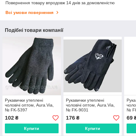
Повернення товару впродовж 14 днів за домовленістю
Всі умови повернення
Подібні товари компанії
Рукавички утеплені
Рукавички утеплені
Рука
чоловічі оптом, Aura.Via,
чоловічі оптом, Aura.Via,
чоло
№ FK-5397
№ FK-9031
№ F
102
176
69
₴
₴
Купити
Купити