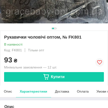
Рукавички чоловічі оптом, № FK801
В наявності
Код: FK801
Тільки опт
93
₴
Мінімальне замовлення — 12 шт.
Купити
Опис
Характеристики
Доставка
Оплата
Умови 
Опис