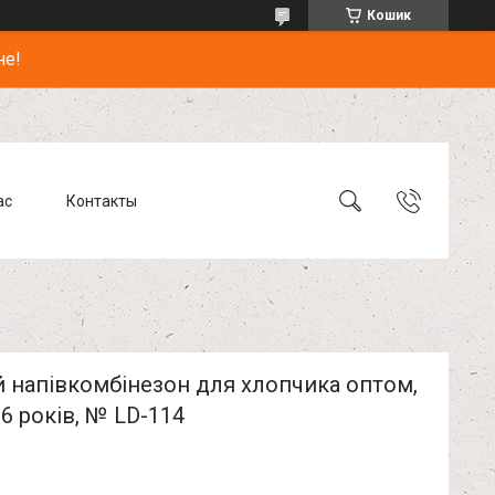
Кошик
не!
ас
Контакты
 напівкомбінезон для хлопчика оптом,
16 років, № LD-114