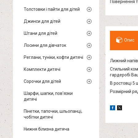
повернення 
Толстовки і пайти для дітей
Джинси для дітей
Штани для дітей
Опис
Лосини для дівчаток
Реглани, туніки, кофти дитячі
Лижний напів
Стильний ком
Комплекти дитячі
гардеробі Ва
Сорочки для дітей
В ростовці 5 ш
Розмірний ряд:
Шарфи, шапки, пов'язки
дитячі
Пінетки, тапочки, шльопанці,
чобітки дитячі
Нижня білизна дитяча