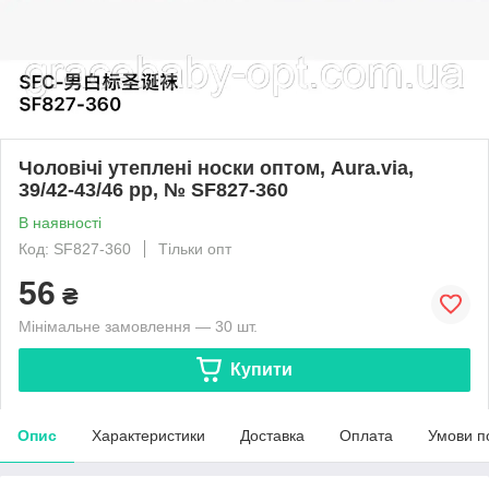
Чоловічі утеплені носки оптом, Aura.via,
39/42-43/46 pp, № SF827-360
В наявності
Код: SF827-360
Тільки опт
56
₴
Мінімальне замовлення — 30 шт.
Купити
Опис
Характеристики
Доставка
Оплата
Умови п