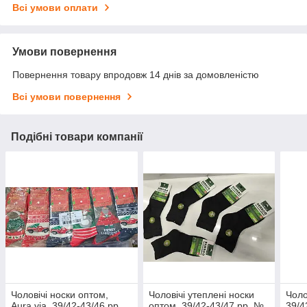
Всі умови оплати
Умови повернення
Повернення товару впродовж 14 днів за домовленістю
Всі умови повернення
Подібні товари компанії
Чоловічі носки оптом,
Чоловічі утеплені носки
Чоло
Aura.via, 39/42-43/46 pp,
оптом, 39/42-43/47 pp, №
39/4