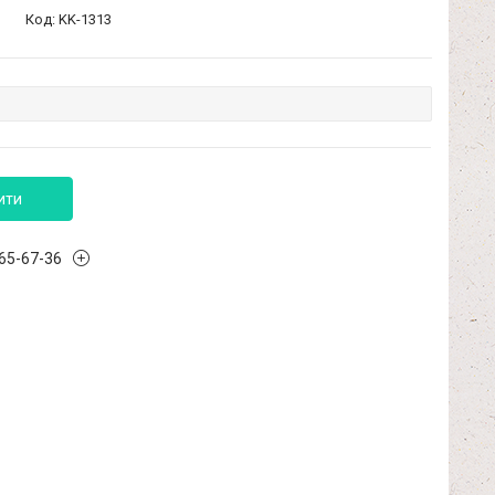
Код:
KK-1313
ити
965-67-36