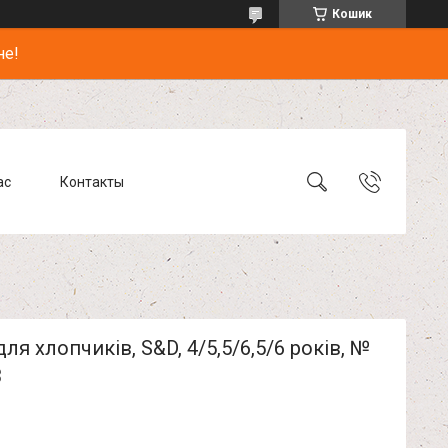
Кошик
не!
ас
Контакты
для хлопчиків, S&D, 4/5,5/6,5/6 років, №
3