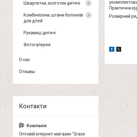
укомплектова
Шкарпетки, колготки дитячі
Практична кур
Комбінезони, штани болоневі
Розмірний ряд:
для дітей
Рукавиці дитячі
Фотогалерея
О нас
Отзывы
Оптовій інтернет-магазин "Grace