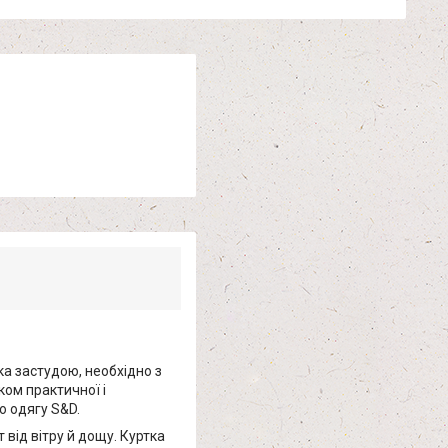
ка застудою, необхідно з
ком практичної і
о одягу S&D.
 від вітру й дощу. Куртка