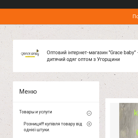
По
Оптовий інтернет-магазин "Grace baby" 
дитячий одяг оптом з Угорщини
Товары и услуги
Розниця!!! купівля товару від
однієї штуки.