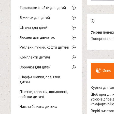
Толстовки і пайти для дітей
Джинси для дітей
Штани для дітей
Лосини для дівчаток
повернення 
Реглани, туніки, кофти дитячі
Комплекти дитячі
Сорочки для дітей
Опис
Шарфи, шапки, пов'язки
дитячі
Куртка для хл
Пінетки, тапочки, шльопанці,
Щоб прогулян
чобітки дитячі
усією відпові
комфортної ку
Нижня білизна дитяча
Виріб виготов