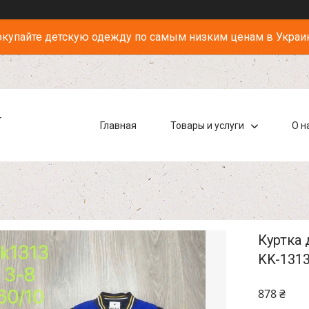
купайте детскую одежду по самым низким ценам в Украи
-
Главная
Товары и услуги
О н
Куртка 
KK-131
878 ₴