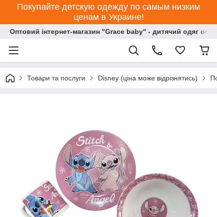
Покупайте детскую одежду по самым низким
ценам в Украине!
Оптовий інтернет-магазин "Grace baby" - дитячий одяг опт
Товари та послуги
Disney (ціна може відрізнятись)
П