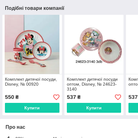
Подібні товари компанії
Комплект дитячої посуди,
Комплект дитячої посуди
Комп
Disney, № 00920
оптом, Disney, № 24623-
опто
3140
550
537
537
₴
₴
Купити
Купити
Про нас