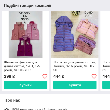
Подібні товари компанії
Жилетки флісові для
Жилетки для дівчат оптом,
Жиле
дівчат оптом, S&D, 1-5
Taurus, 8-16 років, № DL-
Taur
років, № CH-7069
50
39
299
444
444
₴
₴
Купити
Купити
Про нас
90% позитивних з 41 відгука за рік