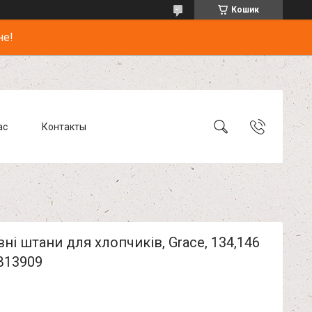
Кошик
не!
ас
Контакты
ні штани для хлопчиків, Grace, 134,146
B13909