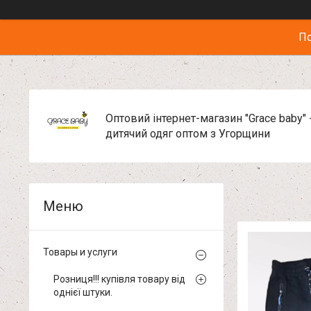
По
Оптовий інтернет-магазин "Grace baby" 
дитячий одяг оптом з Угорщини
Товары и услуги
Розниця!!! купівля товару від
однієї штуки.