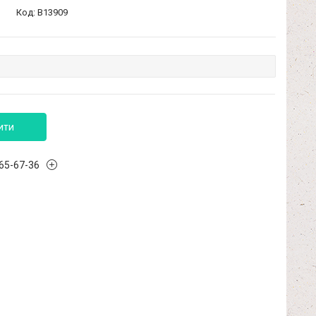
Код:
B13909
ити
965-67-36