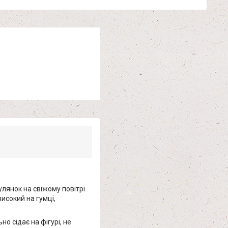
гулянок на свіжому повітрі
исокий на гумці,
о сідає на фігурі, не