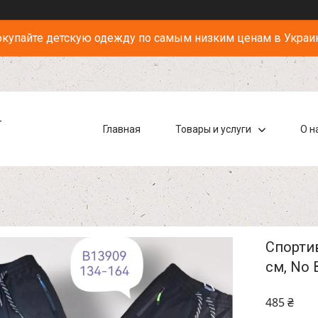
купайте детскую одежду по самым низким ценам в Украи
-
Главная
Товары и услуги
О н
Спортив
см, No 
485 ₴