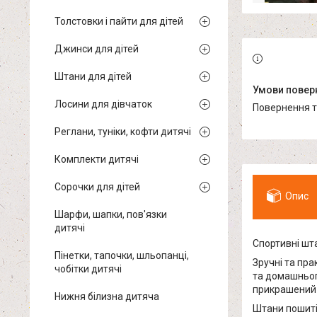
Толстовки і пайти для дітей
Джинси для дітей
Штани для дітей
Лосини для дівчаток
повернення 
Реглани, туніки, кофти дитячі
Комплекти дитячі
Сорочки для дітей
Опис
Шарфи, шапки, пов'язки
дитячі
Спортивні шта
Пінетки, тапочки, шльопанці,
Зручні та пра
чобітки дитячі
та домашньог
прикрашений 
Нижня білизна дитяча
Штани пошиті 