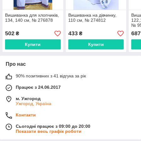
Вишиванка для хлопчиків,
Вишиванка на дівчинку,
Виши
134, 140 см, № 276878
110 см, № 274812
122,
№ 9
502
433
687
₴
₴
Купити
Купити
Про нас
90% позитивних з 41 відгука за рік
Працює з 24.06.2017
м. Ужгород
Ужгород, Україна
Контакти
Сьогодні працює з 09:00 до 20:00
Показати весь графік роботи