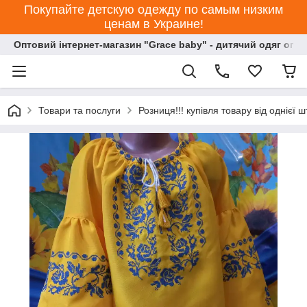
Покупайте детскую одежду по самым низким
ценам в Украине!
Оптовий інтернет-магазин "Grace baby" - дитячий одяг опт
Товари та послуги
Розниця!!! купівля товару від однієї ш