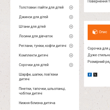
повернення 
Толстовки і пайти для дітей
Джинси для дітей
Штани для дітей
Опис
Лосини для дівчаток
Реглани, туніки, кофти дитячі
Сорочка для 
Дуже стильна
Комплекти дитячі
Розмірний ряд
Сорочки для дітей
Шарфи, шапки, пов'язки
дитячі
Пінетки, тапочки, шльопанці,
чобітки дитячі
Нижня білизна дитяча