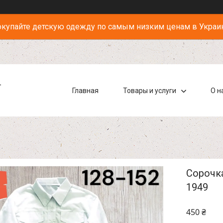
купайте детскую одежду по самым низким ценам в Украи
-
Главная
Товары и услуги
О н
Сорочка
1949
450 ₴