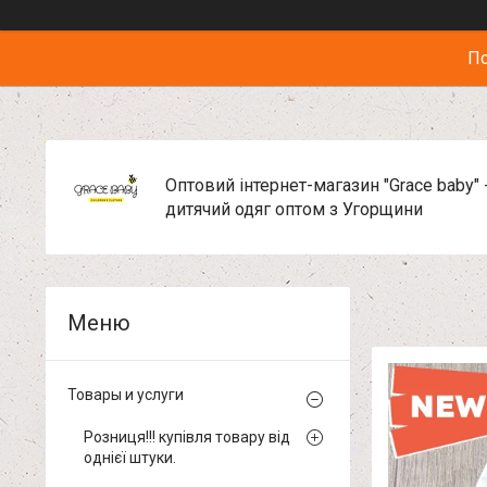
По
Оптовий інтернет-магазин "Grace baby" 
дитячий одяг оптом з Угорщини
Товары и услуги
Розниця!!! купівля товару від
однієї штуки.