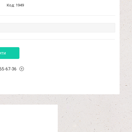
Код:
1949
ити
965-67-36