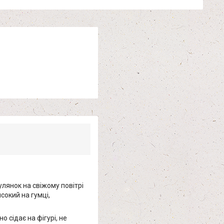
гулянок на свіжому повітрі
сокий на гумці,
 сідає на фігурі, не