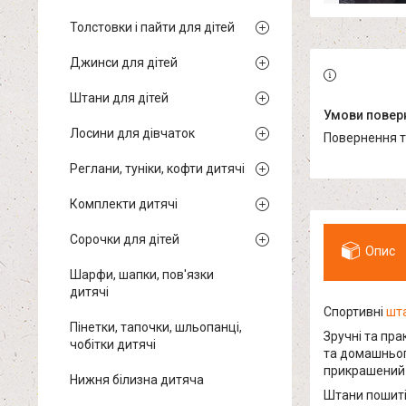
Толстовки і пайти для дітей
Джинси для дітей
Штани для дітей
Лосини для дівчаток
повернення 
Реглани, туніки, кофти дитячі
Комплекти дитячі
Сорочки для дітей
Опис
Шарфи, шапки, пов'язки
дитячі
Спортивні
шта
Пінетки, тапочки, шльопанці,
Зручні та пра
чобітки дитячі
та домашньог
прикрашений 
Нижня білизна дитяча
Штани пошиті 