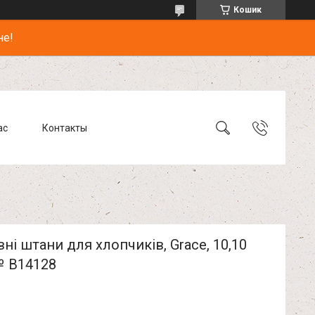
Кошик
не!
ас
Контакты
ні штани для хлопчиків, Grace, 10,10
№ B14128