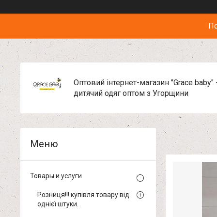
По
Оптовий інтернет-магазин "Grace baby" 
дитячий одяг оптом з Угорщини
Товары и услуги
Розниця!!! купівля товару від
однієї штуки.