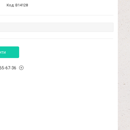
Код:
B14128
ити
965-67-36