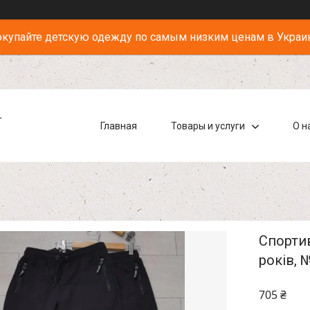
купайте детскую одежду по самым низким ценам в Украи
-
Главная
Товары и услуги
О н
Спортив
років, 
705 ₴