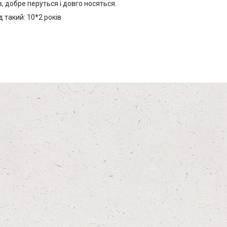
, добре перуться і довго носяться.
 такий: 10*2 років