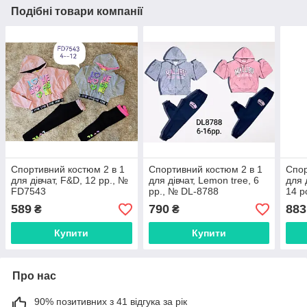
Подібні товари компанії
Спортивний костюм 2 в 1
Спортивний костюм 2 в 1
Спор
для дівчат, F&D, 12 рр., №
для дівчат, Lemon tree, 6
для 
FD7543
рр., № DL-8788
14 р
589
790
883
₴
₴
Купити
Купити
Про нас
90% позитивних з 41 відгука за рік