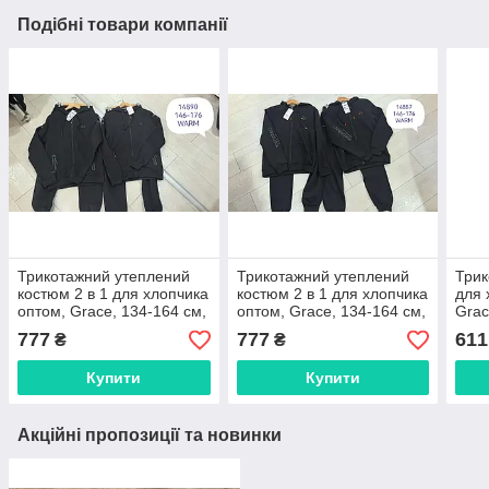
Подібні товари компанії
Трикотажний утеплений
Трикотажний утеплений
Трик
костюм 2 в 1 для хлопчика
костюм 2 в 1 для хлопчика
для 
оптом, Grace, 134-164 см,
оптом, Grace, 134-164 см,
Grac
№ B14890
№ B14887
B15
777
777
611
₴
₴
Купити
Купити
Акційні пропозиції та новинки