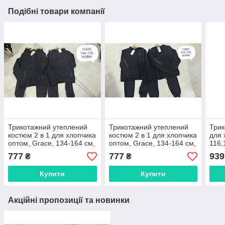
Подібні товари компанії
Трикотажний утеплений
Трикотажний утеплений
Трик
костюм 2 в 1 для хлопчика
костюм 2 в 1 для хлопчика
для 
оптом, Grace, 134-164 см,
оптом, Grace, 134-164 см,
116,
№ B14890
№ B14887
777
777
939
₴
₴
Купити
Купити
Акційні пропозиції та новинки