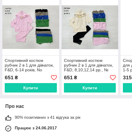
Спортивний костюм
Спортивний костюм
Спор
рубчик 2 в 1 для дівчаток,
рубчик 2 в 1 для дівчаток,
для 
F&D, 6-14 років, No
F&D, 8,10,12,14 рр., №
1-5 
FD7702
FD7694
651
651
315
₴
₴
Купити
Купити
Про нас
90% позитивних з 41 відгука за рік
Працює з 24.06.2017