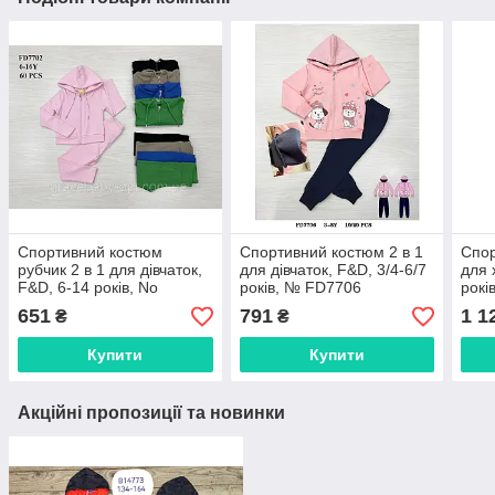
Спортивний костюм
Спортивний костюм 2 в 1
Спор
рубчик 2 в 1 для дівчаток,
для дівчаток, F&D, 3/4-6/7
для 
F&D, 6-14 років, No
років, № FD7706
рокі
FD7702
651
791
1 1
₴
₴
Купити
Купити
Акційні пропозиції та новинки