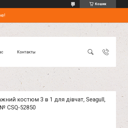
Кошик
не!
ас
Контакты
жний костюм 3 в 1 для дівчат, Seagull,
 № CSQ-52850