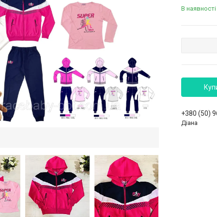
В наявності
Куп
+380 (50) 
Діана