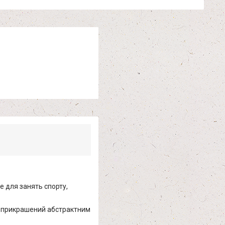
де для занять спорту,
і, прикрашений абстрактним