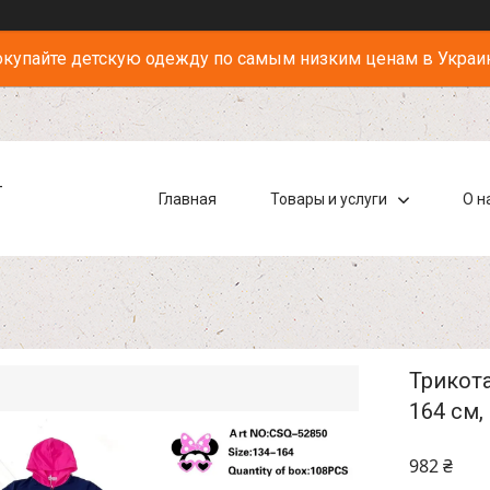
купайте детскую одежду по самым низким ценам в Украи
-
Главная
Товары и услуги
О н
Трикота
164 см,
982 ₴