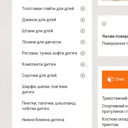
Толстовки і пайти для дітей
Джинси для дітей
Штани для дітей
Лосини для дівчаток
повернення 
Реглани, туніки, кофти дитячі
Комплекти дитячі
Сорочки для дітей
Опис
Шарфи, шапки, пов'язки
дитячі
Трикотажний к
Пінетки, тапочки, шльопанці,
Спортивний ко
чобітки дитячі
прогулянок і
Костюм склад
Нижня білизна дитяча
принтом.