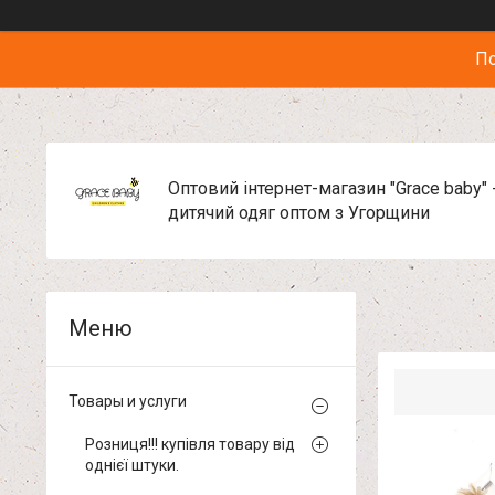
По
Оптовий інтернет-магазин "Grace baby" 
дитячий одяг оптом з Угорщини
Товары и услуги
Розниця!!! купівля товару від
однієї штуки.