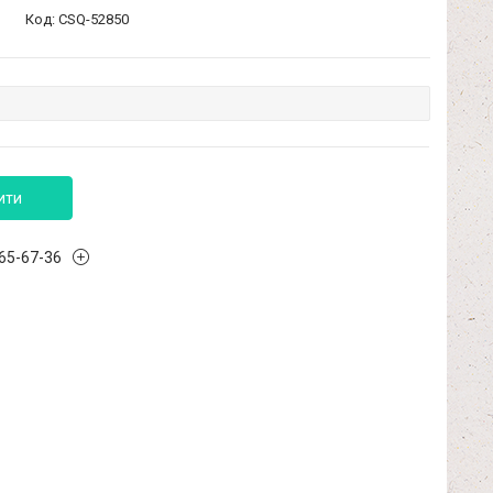
Код:
CSQ-52850
ити
965-67-36