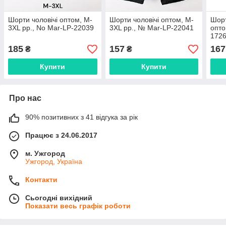
Шорти чоловічі оптом, M-
Шорти чоловічі оптом, M-
Шорт
3XL рр., No Mar-LP-22039
3XL рр., № Mar-LP-22041
опто
172
185
157
167
₴
₴
Купити
Купити
Про нас
90% позитивних з 41 відгука за рік
Працює з 24.06.2017
м. Ужгород
Ужгород, Україна
Контакти
Сьогодні вихідний
Показати весь графік роботи