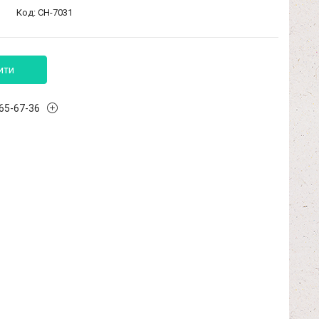
Код:
CH-7031
ити
965-67-36