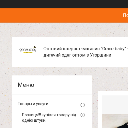
По
Оптовий інтернет-магазин "Grace baby" 
дитячий одяг оптом з Угорщини
Товары и услуги
Розниця!!! купівля товару від
однієї штуки.