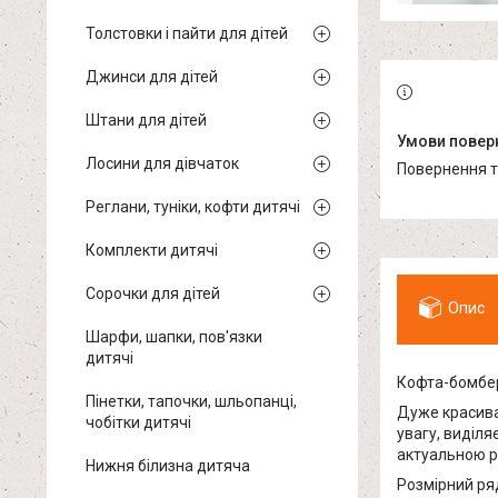
Толстовки і пайти для дітей
Джинси для дітей
Штани для дітей
Лосини для дівчаток
повернення 
Реглани, туніки, кофти дитячі
Комплекти дитячі
Сорочки для дітей
Опис
Шарфи, шапки, пов'язки
дитячі
Кофта-бомбе
Пінетки, тапочки, шльопанці,
Дуже красива
чобітки дитячі
увагу, виділя
актуальною р
Нижня білизна дитяча
Розмірний ря