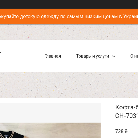
купайте детскую одежду по самым низким ценам в Украи
-
Главная
Товары и услуги
О н
Кофта-б
CH-703
728 ₴