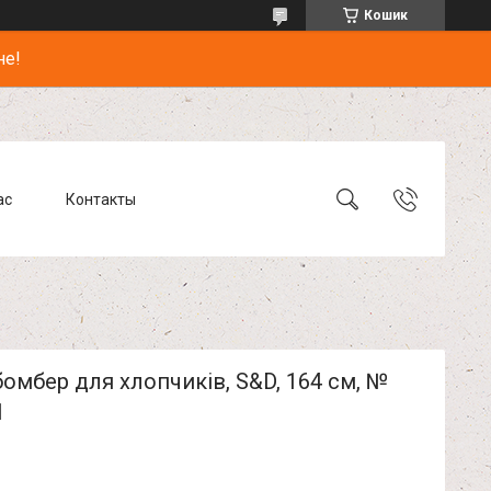
Кошик
не!
ас
Контакты
омбер для хлопчиків, S&D, 164 см, №
1