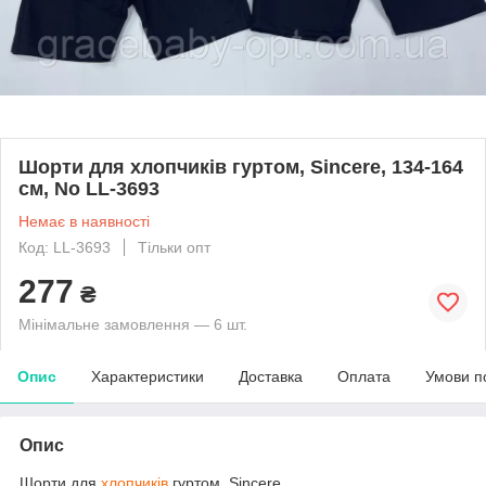
Шорти для хлопчиків гуртом, Sincere, 134-164
см, No LL-3693
Немає в наявності
Код: LL-3693
Тільки опт
277
₴
Мінімальне замовлення — 6 шт.
Опис
Характеристики
Доставка
Оплата
Умови п
Опис
Шорти для
хлопчиків
гуртом, Sincere