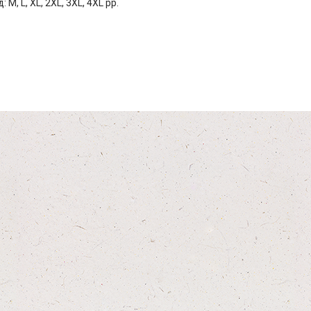
 M, L, XL, 2XL, 3XL, 4XL рр.