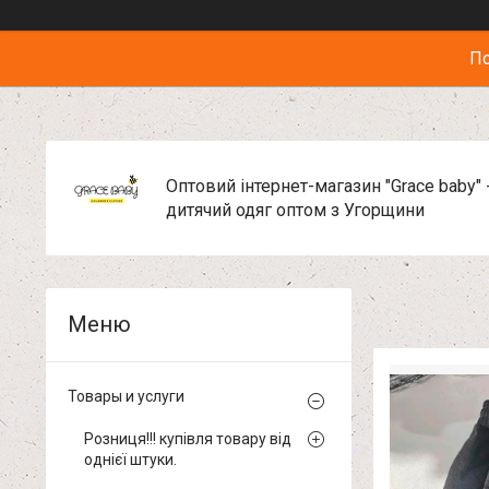
По
Оптовий інтернет-магазин "Grace baby" 
дитячий одяг оптом з Угорщини
Товары и услуги
Розниця!!! купівля товару від
однієї штуки.