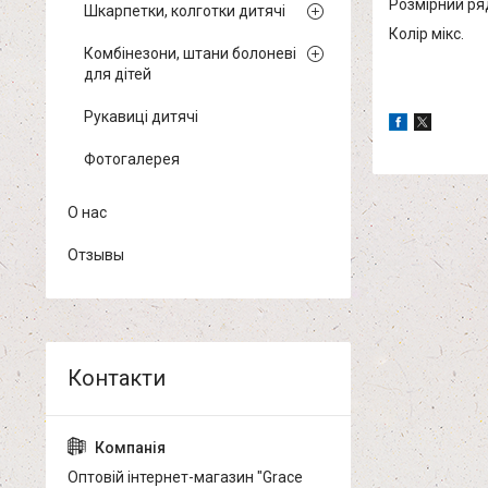
Розмірний ряд:
Шкарпетки, колготки дитячі
Колір мікс.
Комбінезони, штани болоневі
для дітей
Рукавиці дитячі
Фотогалерея
О нас
Отзывы
Оптовій інтернет-магазин "Grace