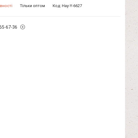
вності
Тільки оптом
Код:
Hay-Y-6627
965-67-36