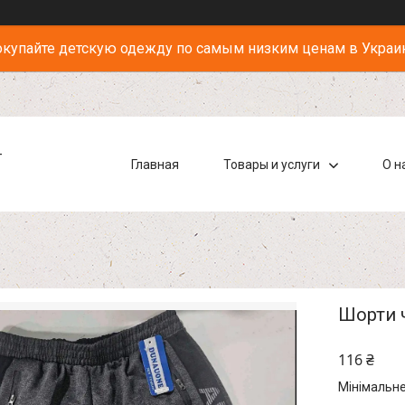
купайте детскую одежду по самым низким ценам в Украи
-
Главная
Товары и услуги
О н
Шорти ч
116 ₴
Мінімальне