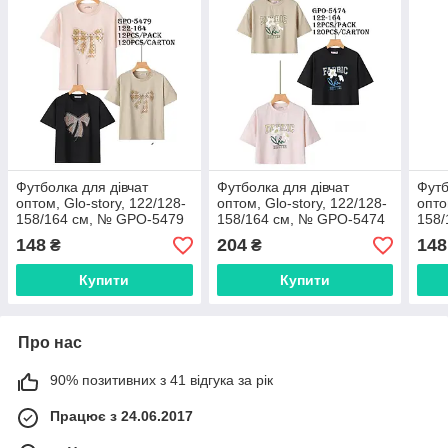
Футболка для дівчат
Футболка для дівчат
Футб
оптом, Glo-story, 122/128-
оптом, Glo-story, 122/128-
опто
158/164 см, № GPO-5479
158/164 см, № GPO-5474
158/
148
204
148
₴
₴
Купити
Купити
Про нас
90% позитивних з 41 відгука за рік
Працює з 24.06.2017