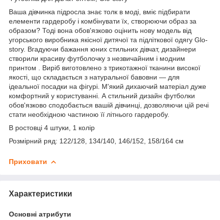
Ваша дівчинка підросла знає толк в моді, вміє підбирати
елементи гардеробу і комбінувати їх, створюючи образ за
образом? Тоді вона обов'язково оцінить нову модель від
угорського виробника якісної дитячої та підліткової одягу Glo-
story. Вгадуючи бажання юних стильних дівчат, дизайнери
створили красиву футболочку з незвичайним і модним
принтом . Виріб виготовлено з трикотажної тканини високої
якості, що складається з натуральної бавовни — для
ідеальної посадки на фігурі. М'який дихаючий матеріал дуже
комфортний у користуванні. А стильний дизайн футболки
обов'язково сподобається вашій дівчинці, дозволяючи цій речі
стати необхідною частиною її літнього гардеробу.
В ростовці 4 штуки, 1 колір
Розмірний ряд: 122/128, 134/140, 146/152, 158/164 см
Приховати
Характеристики
Основні атрибути