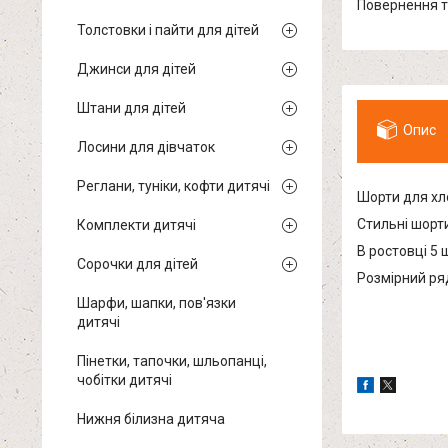
повернення 
Толстовки і пайти для дітей
Джинси для дітей
Штани для дітей
Опис
Лосини для дівчаток
Реглани, туніки, кофти дитячі
Шорти для хл
Стильні шорт
Комплекти дитячі
В ростовці 5 
Сорочки для дітей
Розмірний ряд:
Шарфи, шапки, пов'язки
дитячі
Пінетки, тапочки, шльопанці,
чобітки дитячі
Нижня білизна дитяча