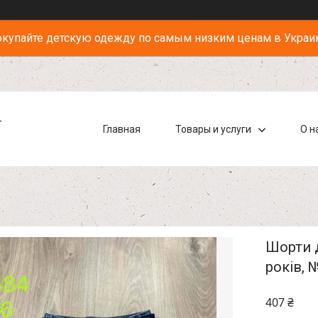
купайте детскую одежду по самым низким ценам в Украи
-
Главная
Товары и услуги
О н
Шорти д
років, 
407 ₴