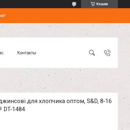
Кошик
не!
ас
Контакты
жинсові для хлопчика оптом, S&D, 8-16
№ DT-1484