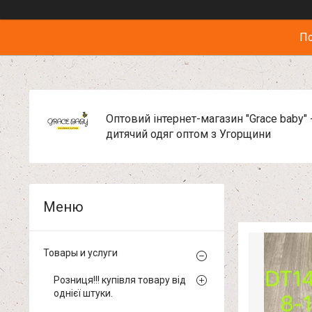
По
Оптовий інтернет-магазин "Grace baby" 
дитячий одяг оптом з Угорщини
Товары и услуги
Розниця!!! купівля товару від
однієї штуки.