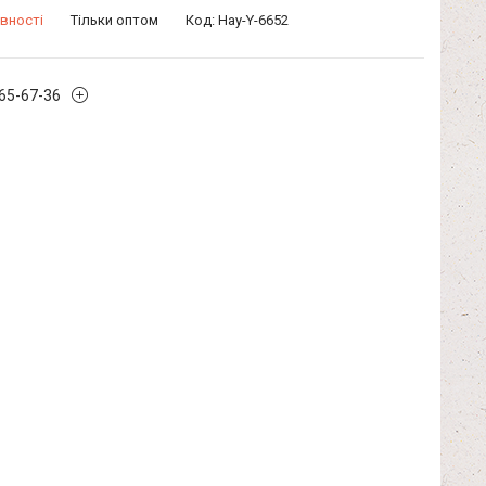
вності
Тільки оптом
Код:
Hay-Y-6652
965-67-36