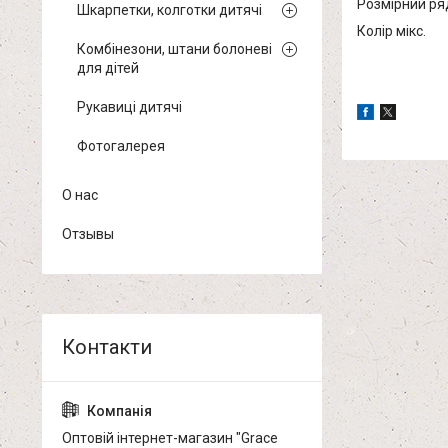
Розмірний ряд:
Шкарпетки, колготки дитячі
Колір мікс.
Комбінезони, штани болоневі
для дітей
Рукавиці дитячі
Фотогалерея
О нас
Отзывы
Оптовій інтернет-магазин "Grace