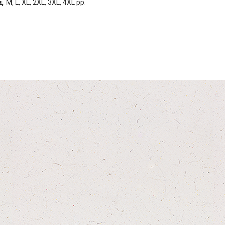
 M, L, XL, 2XL, 3XL, 4XL рр.