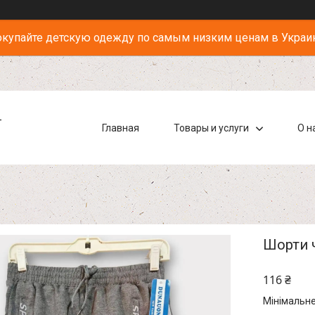
купайте детскую одежду по самым низким ценам в Украи
-
Главная
Товары и услуги
О н
Шорти ч
116 ₴
Мінімальне