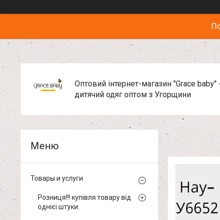
По
Оптовий інтернет-магазин "Grace baby" 
дитячий одяг оптом з Угорщини
Товары и услуги
Розниця!!! купівля товару від
однієї штуки.