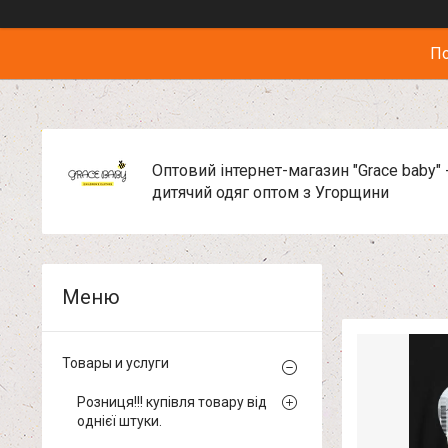
По
Оптовий інтернет-магазин "Grace baby" 
дитячий одяг оптом з Угорщини
Товары и услуги
Розниця!!! купівля товару від
однієї штуки.