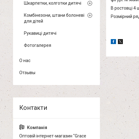
Шкарпетки, колготки дитячі
В ростовці 4 
Комбінезони, штани болоневі
Розмірний ряд
для дітей
Рукавиці дитячі
Фотогалерея
О нас
Отзывы
Оптовій інтернет-магазин "Grace