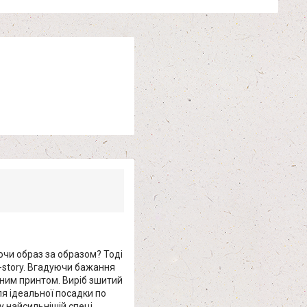
юючи образ за образом? Тоді
o-story. Вгадуючи бажання
ним принтом. Виріб зшитий
ля ідеальної посадки по
у найсильнішій спеці