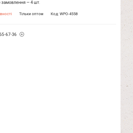
 замовлення — 4 шт.
вності
Тільки оптом
Код:
WPO-4558
965-67-36