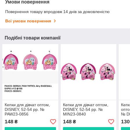
Умови повернення
Повернення товару впродовж 14 днів за домовленістю
Всі умови повернення
Подібні товари компанії
Кепки для дівчат оптом,
Кепки для дівчат оптом,
Кепк
DISNEY, 52-54 рр. №
DISNEY, 52-54 рр. №
опто
PAW23-0856
MIN23-0840
№ D
148
148
130
₴
₴