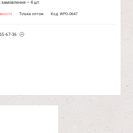
 замовлення — 4 шт.
вності
Тільки оптом
Код:
WPO-0647
965-67-36