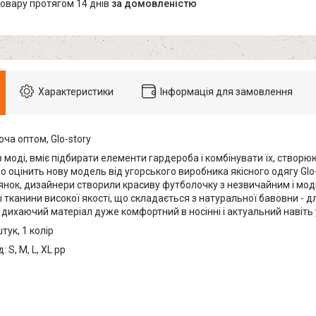
товару протягом 14 днів
за домовленістю
Характеристики
Інформація для замовлення
ча оптом, Glo-story
в моді, вміє підбирати елементи гардероба і комбінувати їх, створ
о оцінить нову модель від угорського виробника якісного одягу Gl
янок, дизайнери створили красиву футболочку з незвичайним і мод
 тканини високої якості, що складається з натуральної бавовни - д
й дихаючий матеріал дуже комфортний в носінні і актуальний навіть 
тук, 1 колір
 S, M, L, XL pp