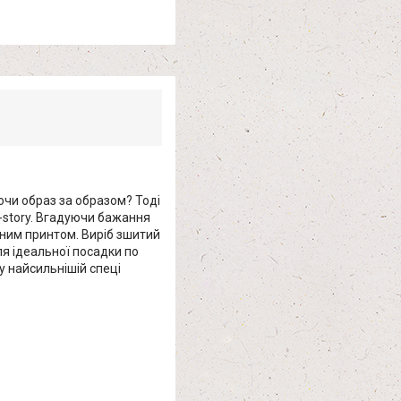
юючи образ за образом? Тоді
o-story. Вгадуючи бажання
ним принтом. Виріб зшитий
ля ідеальної посадки по
у найсильнішій спеці