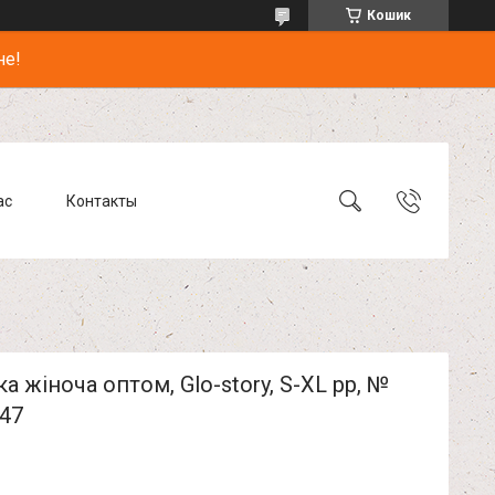
Кошик
не!
ас
Контакты
а жіноча оптом, Glo-story, S-XL pp, №
47