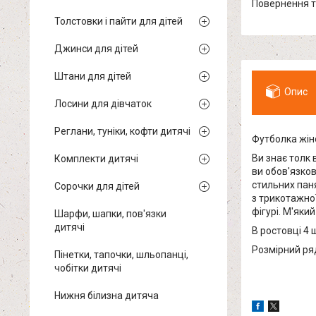
повернення 
Толстовки і пайти для дітей
Джинси для дітей
Штани для дітей
Опис
Лосини для дівчаток
Реглани, туніки, кофти дитячі
Футболка жіно
Ви знає толк 
Комплекти дитячі
ви обов'язков
стильних пан
Сорочки для дітей
з трикотажної
фігурі. М'яки
Шарфи, шапки, пов'язки
дитячі
В ростовці 4 ш
Розмірний ряд:
Пінетки, тапочки, шльопанці,
чобітки дитячі
Нижня білизна дитяча