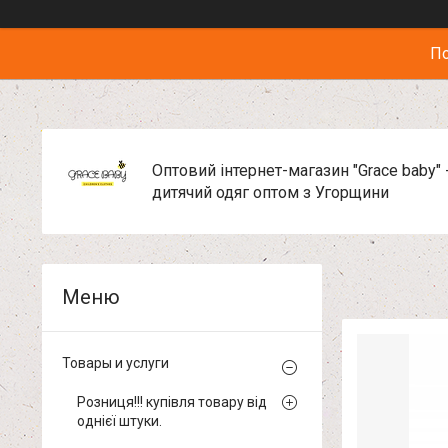
По
Оптовий інтернет-магазин "Grace baby" 
дитячий одяг оптом з Угорщини
Товары и услуги
Розниця!!! купівля товару від
однієї штуки.