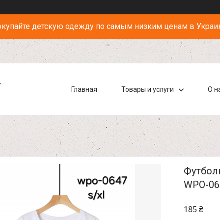
купайте детскую одежду по самым низким ценам в Украи
-
Главная
Товары и услуги
О н
Футболк
WPO-06
185 ₴