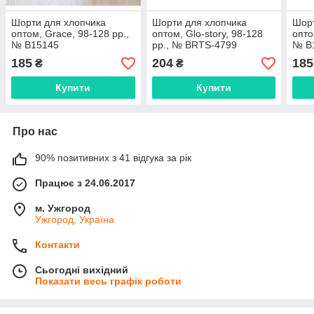
Шорти для хлопчика
Шорти для хлопчика
Шорт
оптом, Grace, 98-128 рр.,
оптом, Glo-story, 98-128
опто
№ B15145
рр., № BRTS-4799
№ B
185
204
185
₴
₴
Купити
Купити
Про нас
90% позитивних з 41 відгука за рік
Працює з 24.06.2017
м. Ужгород
Ужгород, Україна
Контакти
Сьогодні вихідний
Показати весь графік роботи