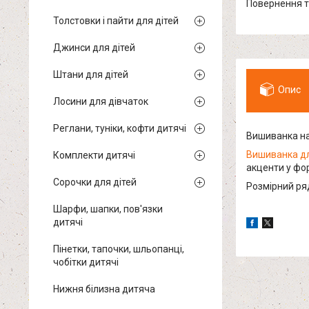
повернення 
Толстовки і пайти для дітей
Джинси для дітей
Штани для дітей
Опис
Лосини для дівчаток
Реглани, туніки, кофти дитячі
Вишиванка на
Вишиванка дл
Комплекти дитячі
акценти у фор
Сорочки для дітей
Розмірний ряд:
Шарфи, шапки, пов'язки
дитячі
Пінетки, тапочки, шльопанці,
чобітки дитячі
Нижня білизна дитяча