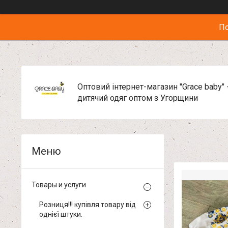
По
Оптовий інтернет-магазин "Grace baby" 
дитячий одяг оптом з Угорщини
Товары и услуги
Розниця!!! купівля товару від
однієї штуки.