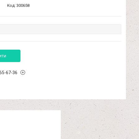
Код:
300658
ити
965-67-36