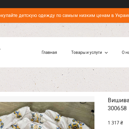
купайте детскую одежду по самым низким ценам в Украи
-
Главная
Товары и услуги
О н
Вишиван
300658
1 317 ₴