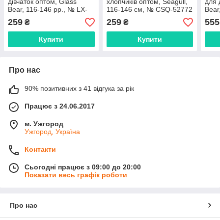
дівчаток оптом, Glass
хлопчиків оптом, Seagull,
для 
Bear, 116-146 рр., № LX-
116-146 см, № CSQ-52772
Bear
07K42
791
259
259
555
₴
₴
Купити
Купити
Про нас
90% позитивних з 41 відгука за рік
Працює з 24.06.2017
м. Ужгород
Ужгород, Україна
Контакти
Сьогодні працює з 09:00 до 20:00
Показати весь графік роботи
Про нас