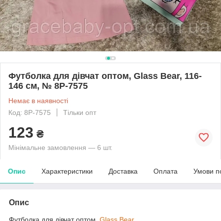
Футболка для дівчат оптом, Glass Bear, 116-
146 см, № 8Р-7575
Немає в наявності
Код: 8Р-7575
Тільки опт
123
₴
Мінімальне замовлення — 6 шт.
Опис
Характеристики
Доставка
Оплата
Умови п
Опис
Футболка для дівчат оптом,
Glass Bear