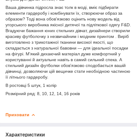
Ваша дівчинка підросла знає толк в моді, вміє підбирати
елементи гардеробу і комбінувати їх, створюючи образ за
образом? Тоді вона обов'язково оцінить нову модель від
угорського виробника якісної дитячої та підліткової одягу F&D.
Вгадуючи бажання юних стильних дівчат, дизайнери створили
красиву футболочку з незвичайним і модним принтом . Виріб
виготовлено з трикотажної тканини високої якості, що
складається з натуральної бавовни — для ідеальної посадки
на фігурі. М'який дихаючий матеріал дуже комфортний у
користуванні й актуальне навіть в самий сильний спека. А
стильний дизайн футболки обов'язково сподобається вашій
дівчинці, дозволяючи цій вещичке стати необхідною частиною
її літнього гардеробу.
В ростовці 5 штук, 1 колір
Розмірний ряд: 8, 10, 12, 14, 16 років
Приховати
Характеристики