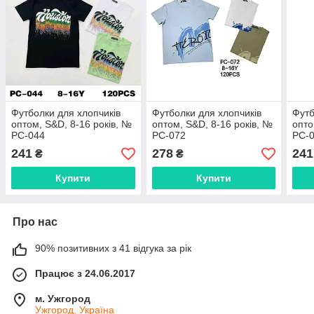
Футболки для хлопчиків
Футболки для хлопчиків
Футб
оптом, S&D, 8-16 років, №
оптом, S&D, 8-16 років, №
опто
PC-044
PC-072
PC-
241
278
241
₴
₴
Купити
Купити
Про нас
90% позитивних з 41 відгука за рік
Працює з 24.06.2017
м. Ужгород
Ужгород, Україна