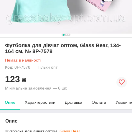
Футболка для дівчат оптом, Glass Bear, 134-
164 см, № 8Р-7578
Немає в наявності
Код: 8Р-7578
Тільки опт
123
₴
Мінімальне замовлення — 6 шт.
Опис
Характеристики
Доставка
Оплата
Умови п
Опис
Футболка для дівчат оптом,
Glass Bear