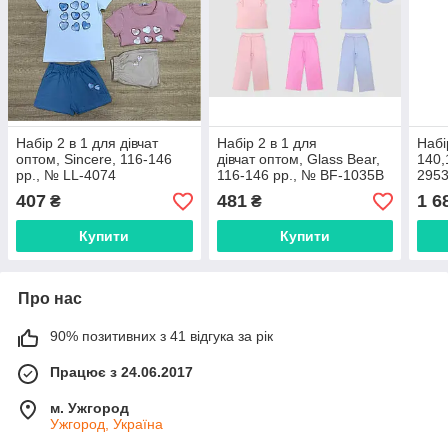
Набір 2 в 1 для дівчат
Набір 2 в 1 для
Набі
оптом, Sincere, 116-146
дівчат оптом, Glass Bear,
140,
рр., № LL-4074
116-146 рр., № BF-1035B
295
407
481
1 6
₴
₴
Купити
Купити
Про нас
90% позитивних з 41 відгука за рік
Працює з 24.06.2017
м. Ужгород
Ужгород, Україна