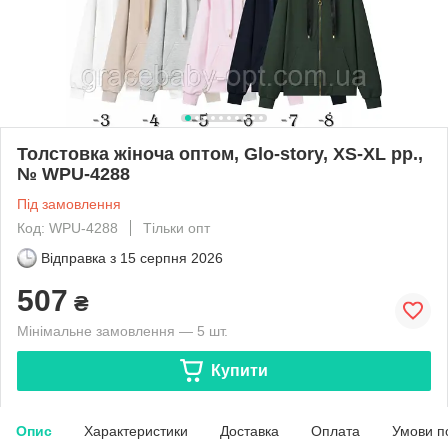
Толстовка жіноча оптом, Glo-story, XS-XL рр.,
№ WPU-4288
Під замовлення
Код: WPU-4288
Тільки опт
Відправка з
15 серпня 2026
507
₴
Мінімальне замовлення — 5 шт.
Купити
Опис
Характеристики
Доставка
Оплата
Умови п