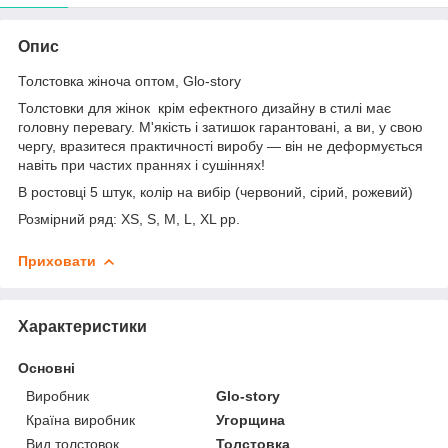
Опис
Толстовка жіноча оптом, Glo-story
Толстовки для жінок крім ефектного дизайну в стилі має
головну перевагу. М'якість і затишок гарантовані, а ви, у свою
чергу, вразитеся практичності виробу — він не деформується
навіть при частих праннях і сушіннях!
В ростовці 5 штук, колір на вибір (червоний, сірий, рожевий)
Розмірний ряд: XS, S, M, L, XL рр.
Приховати
Характеристики
Основні
Виробник
Glo-story
Країна виробник
Угорщина
Вид толстовок
Толстовка