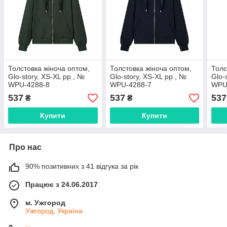
Толстовка жіноча оптом,
Толстовка жіноча оптом,
Толс
Glo-story, XS-XL рр., №
Glo-story, XS-XL рр., №
Glo-
WPU-4288-8
WPU-4288-7
WPU
537
537
537
₴
₴
Купити
Купити
Про нас
90% позитивних з 41 відгука за рік
Працює з 24.06.2017
м. Ужгород
Ужгород, Україна