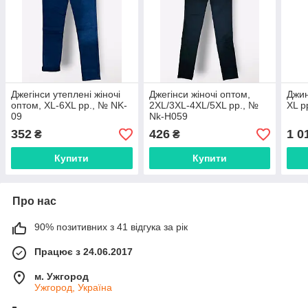
Джегінси утеплені жіночі
Джегінси жіночі оптом,
Джин
оптом, XL-6XL pp., № NK-
2XL/3XL-4XL/5XL pp., №
XL p
09
Nk-H059
352
426
1 0
₴
₴
Купити
Купити
Про нас
90% позитивних з 41 відгука за рік
Працює з 24.06.2017
м. Ужгород
Ужгород, Україна