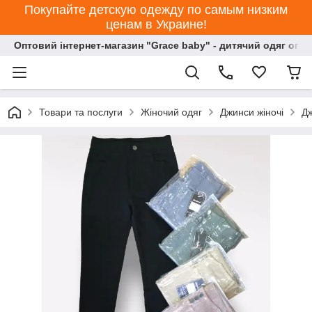
Покупайте детскую одежду по самым низким
ценам в Украине!
Оптовий інтернет-магазин "Grace baby" - дитячий одяг опт
Товари та послуги
Жіночий одяг
Джинси жіночі
Дж