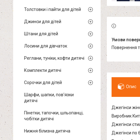
Толстовки і пайти для дітей
Джинси для дітей
Штани для дітей
Лосини для дівчаток
повернення 
Реглани, туніки, кофти дитячі
Комплекти дитячі
Сорочки для дітей
Опис
Шарфи, шапки, пов'язки
дитячі
Джегінси жін
Пінетки, тапочки, шльопанці,
Виробник Кит
чобітки дитячі
Джегінси сти
Нижня білизна дитяча
Джегінси по 6