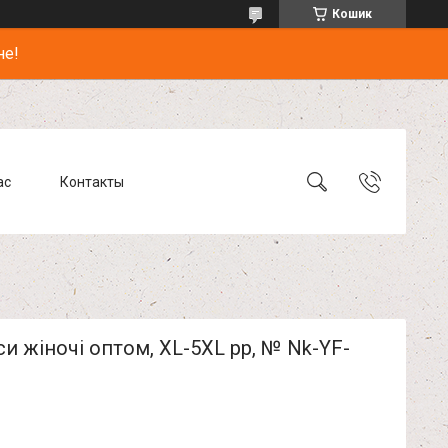
Кошик
не!
ас
Контакты
и жіночі оптом, XL-5XL pp, № Nk-YF-