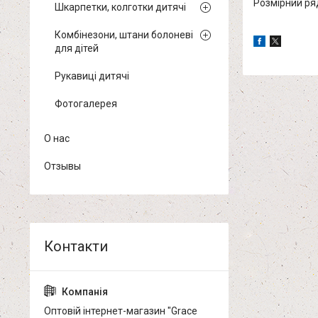
Розмірний ряд
Шкарпетки, колготки дитячі
Комбінезони, штани болоневі
для дітей
Рукавиці дитячі
Фотогалерея
О нас
Отзывы
Оптовій інтернет-магазин "Grace