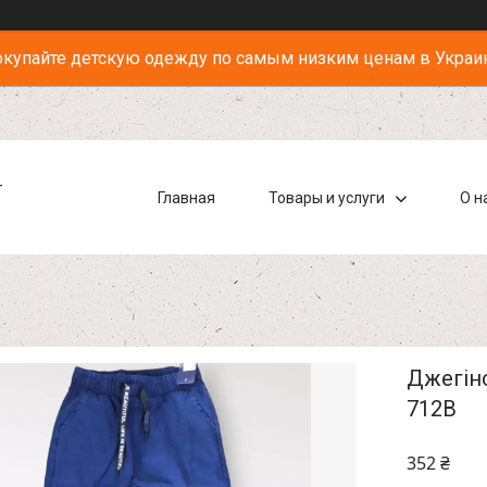
купайте детскую одежду по самым низким ценам в Украи
-
Главная
Товары и услуги
О н
Джегінс
712B
352 ₴