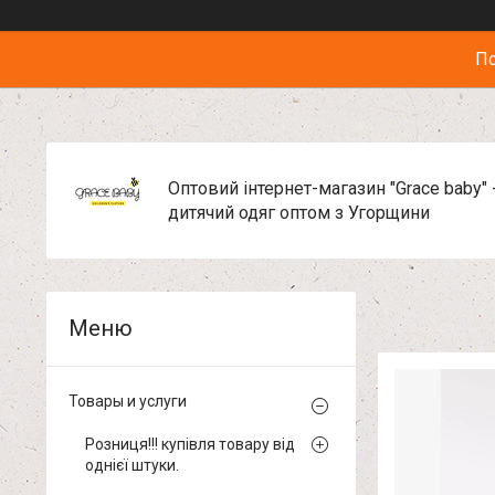
По
Оптовий інтернет-магазин "Grace baby" 
дитячий одяг оптом з Угорщини
Товары и услуги
Розниця!!! купівля товару від
однієї штуки.