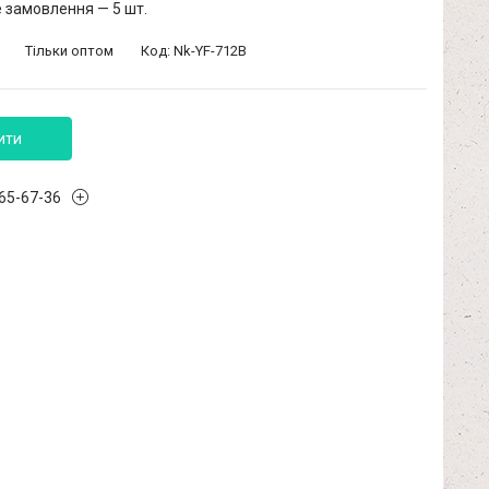
 замовлення — 5 шт.
Тільки оптом
Код:
Nk-YF-712B
ити
965-67-36