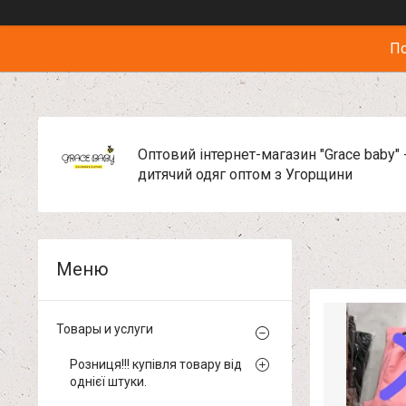
По
Оптовий інтернет-магазин "Grace baby" 
дитячий одяг оптом з Угорщини
Товары и услуги
Розниця!!! купівля товару від
однієї штуки.