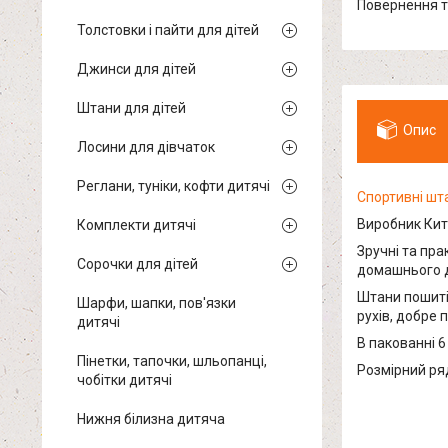
повернення 
Толстовки і пайти для дітей
Джинси для дітей
Штани для дітей
Опис
Лосини для дівчаток
Реглани, туніки, кофти дитячі
Спортивні шт
Виробник Кит
Комплекти дитячі
Зручні та пра
Сорочки для дітей
домашнього д
Штани пошиті 
Шарфи, шапки, пов'язки
рухів, добре 
дитячі
В пакованні 6
Пінетки, тапочки, шльопанці,
Розмірний ряд 
чобітки дитячі
Нижня білизна дитяча