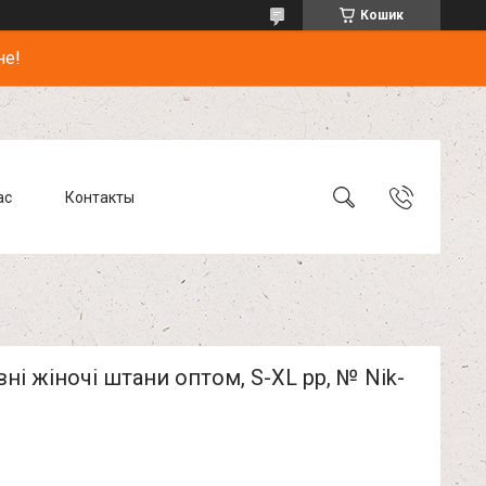
Кошик
не!
ас
Контакты
ні жіночі штани оптом, S-XL pp, № Nik-