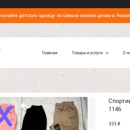
купайте детскую одежду по самым низким ценам в Украи
-
Главная
Товары и услуги
О н
Спортив
1146
333 ₴