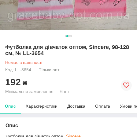
Футболка для дівчаток оптом, Sincere, 98-128
см, № LL-3654
Немає в наявності
Код: LL-3654
Тільки опт
192
₴
Мінімальне замовлення — 6 шт.
Опис
Характеристики
Доставка
Оплата
Умови п
Опис
Футболка для дівчаток оптом,
Sincere