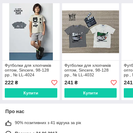
Футболки для хлопчиків
Футболки для хлопчиків
Футб
оптом, Sincere, 98-128
оптом, Sincere, 98-128
опто
рр., № LL-4024
рр., № LL-4032
рр.,
222
241
241
₴
₴
Купити
Купити
Про нас
90% позитивних з 41 відгука за рік