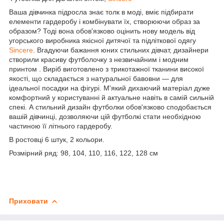
Ваша дівчинка підросла знає толк в моді, вміє підбирати
елементи гардеробу і комбінувати їх, створюючи образ за
образом? Тоді вона обов'язково оцінить нову модель від
угорського виробника якісної дитячої та підліткової одягу
Sincere
. Вгадуючи бажання юних стильних дівчат, дизайнери
створили красиву футболочку з незвичайним і модним
принтом . Виріб виготовлено з трикотажної тканини високої
якості, що складається з натуральної бавовни — для
ідеальної посадки на фігурі. М'який дихаючий матеріал дуже
комфортний у користуванні й актуальне навіть в самій сильній
спекі. А стильний дизайн футболки обов'язково сподобається
вашій дівчинці, дозволяючи цій футболкі стати необхідною
частиною її літнього гардеробу.
В ростовці 6 штук, 2 кольори.
Розмірний ряд: 98, 104, 110, 116, 122, 128 см
Приховати