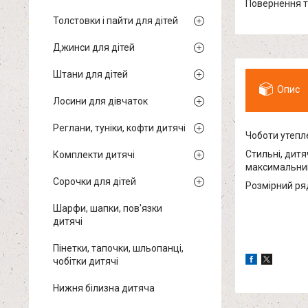
повернення 
Толстовки і пайти для дітей
Джинси для дітей
Штани для дітей
Опис
Лосини для дівчаток
Реглани, туніки, кофти дитячі
Чоботи утепл
Стильні, дитя
Комплекти дитячі
максимальний
Сорочки для дітей
Розмірний ряд
Шарфи, шапки, пов'язки
дитячі
Пінетки, тапочки, шльопанці,
чобітки дитячі
Нижня білизна дитяча