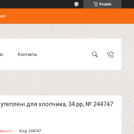
Кошик
не!
ас
Контакты
утеплені для хлопчика, 34 рр, № 244747
вності
Код:
244747