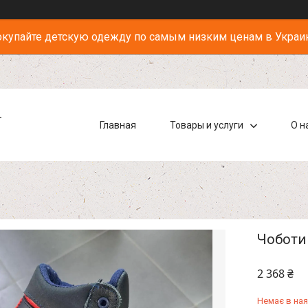
купайте детскую одежду по самым низким ценам в Украи
-
Главная
Товары и услуги
О н
Чоботи 
2 368 ₴
Немає в ная