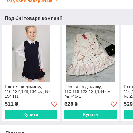
Всі умови повернення
Подібні товари компанії
Плаття на дівчинку,
Плаття на дівчинку,
Плат
116,122,128,134 см, №
110,116,122,128,134 см,
116,
154411
№ 746-1
№ 2
511
628
529
₴
₴
Купити
Купити
Про нас