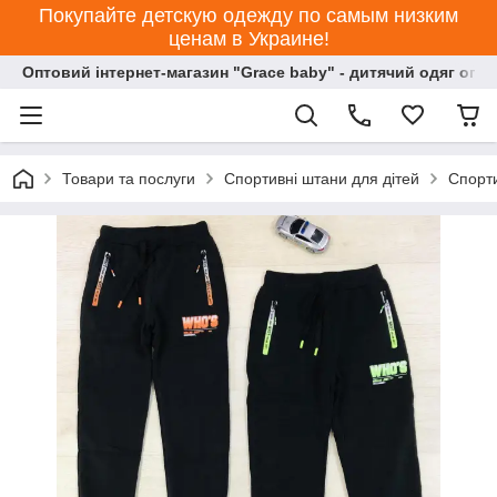
Покупайте детскую одежду по самым низким
ценам в Украине!
Оптовий інтернет-магазин "Grace baby" - дитячий одяг опт
Товари та послуги
Спортивні штани для дітей
Спорти