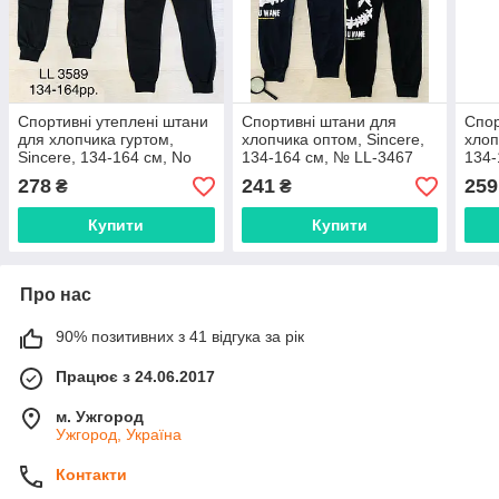
Спортивні утеплені штани
Спортивні штани для
Спор
для хлопчика гуртом,
хлопчика оптом, Sincere,
хлоп
Sincere, 134-164 см, No
134-164 см, № LL-3467
134-
LL-3589
278
241
259
₴
₴
Купити
Купити
Про нас
90% позитивних з 41 відгука за рік
Працює з 24.06.2017
м. Ужгород
Ужгород, Україна
Контакти