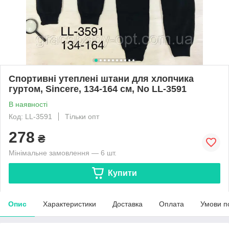
Спортивні утеплені штани для хлопчика
гуртом, Sincere, 134-164 см, No LL-3591
В наявності
Код: LL-3591
Тільки опт
278
₴
Мінімальне замовлення — 6 шт.
Купити
Опис
Характеристики
Доставка
Оплата
Умови п