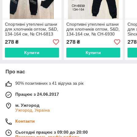
Спортивні утеплені штани
Спортивні утеплені штани
Спор
для хлопчиків оптом, S&D,
для хлопчиків оптом, S&D,
для 
134-164 см, № CH-6813
134-164 см, № CH-6930
Sinc
LL-3
278
278
278
₴
₴
Купити
Купити
Про нас
90% позитивних з 41 відгука за рік
Працює з 24.06.2017
м. Ужгород
Ужгород, Україна
Контакти
Сьогодні працює з 09:00 до 20:00