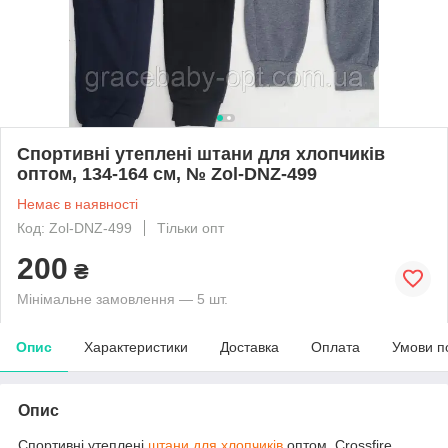
Спортивні утеплені штани для хлопчиків
оптом, 134-164 см, № Zol-DNZ-499
Немає в наявності
Код: Zol-DNZ-499
Тільки опт
200
₴
Мінімальне замовлення — 5 шт.
Опис
Характеристики
Доставка
Оплата
Умови п
Опис
Спортивні утеплені
штани для хлопчиків
оптом, Crossfire