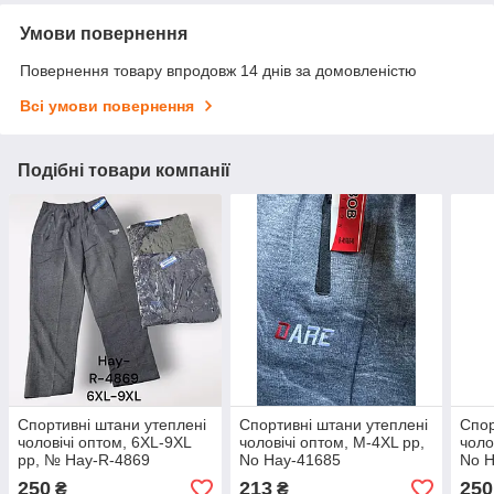
Умови повернення
Повернення товару впродовж 14 днів за домовленістю
Всі умови повернення
Подібні товари компанії
Спортивні штани утеплені
Спортивні штани утеплені
Спор
чоловічі оптом, 6XL-9XL
чоловічі оптом, M-4XL рр,
чоло
рр, № Hay-R-4869
No Hay-41685
No 
250
213
250
₴
₴