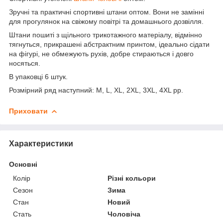
Зручні та практичні спортивні штани оптом. Вони не замінні
для прогулянок на свіжому повітрі та домашнього дозвілля.
Штани пошиті з щільного трикотажного матеріалу, відмінно
тягнуться, прикрашені абстрактним принтом, ідеально сідати
на фігурі, не обмежують рухів, добре стираються і довго
носяться.
В упаковці 6 штук.
Розмірний ряд наступний: M, L, XL, 2XL, 3XL, 4XL pp.
Приховати
Характеристики
Основні
Колір
Різні кольори
Сезон
Зима
Стан
Новий
Стать
Чоловіча