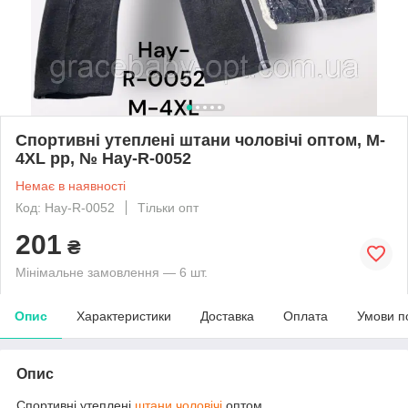
Спортивні утеплені штани чоловічі оптом, M-
4XL рр, № Hay-R-0052
Немає в наявності
Код: Hay-R-0052
Тільки опт
201
₴
Мінімальне замовлення — 6 шт.
Опис
Характеристики
Доставка
Оплата
Умови п
Опис
Спортивні утеплені
штани чоловічі
оптом.